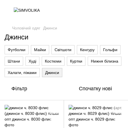
Чоловічий одяг
Джинси
Джинси
Футболки
Майки
Світшоти
Кенгуру
Гольфи
Штани
Худі
Костюми
Куртки
Нижня білизна
Халати, піжами
Джинси
Фільтр
Спочатку нові