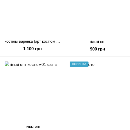
костюм варенка (арт костюм варьонка )опт та роздріб
тількі опт
1 100 грн
900 грн
НОВИНКА
тількі опт