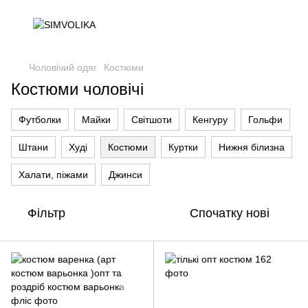
Чоловічий одяг
Костюми
Костюми чоловічі
Футболки
Майки
Світшоти
Кенгуру
Гольфи
Штани
Худі
Костюми
Куртки
Нижня білизна
Халати, піжами
Джинси
Фільтр
Спочатку нові