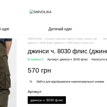
 одяг
Дитячий одяг
SIMVOLIKA — інтернет-магазин одягу в Одесі, ринок 7км
Чол
джинси ч. 8030 флис (джинси ч. 8030 флис) тільки опт
джинси ч. 8030 флис (джинс
В наявності
Артикул: джинси ч. 8030 флис
Написати в
570 грн
Увійти
для відображення накопичувальної знижки
%
Артикул
джинси ч. 8030 флис