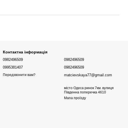
Контактна інформація
0982496509
0982496509
0995381407
0982496509
matcievskaya77@gmail.com
Передзвонити вам?
місто Одеса ринок 7км. вулиця
Південна поперечка 4610
Мапа проїзду