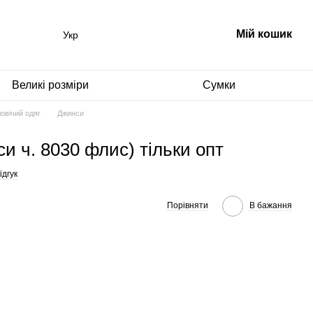
Мій кошик
Укр
Великі розміри
Сумки
овічий одяг
Джинси
и ч. 8030 флис) тільки опт
ідгук
Порівняти
В бажання