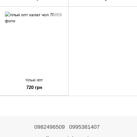
тількі опт
720 грн
0982496509
0995381407