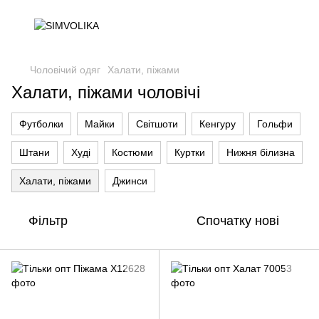
Чоловічий одяг
Халати, піжами
Халати, піжами чоловічі
Футболки
Майки
Світшоти
Кенгуру
Гольфи
Штани
Худі
Костюми
Куртки
Нижня білизна
Халати, піжами
Джинси
Фільтр
Спочатку нові