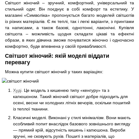
Світшот жіночий – зручний, комфортний, універсальний та
стильний одяг. Він поєднує в собі комфорт та естетику. У
магазині «Символіка» пропонується багато моделей світшотів
із різних матеріалів. Є як теплі, так і легкі варіанти, з принтами
та написами, а також базові, однотонні, лаконічні. Купівля
світшота – можливість щодня складати цікаві та ефектні
образи, в яких дівчина зможе почуватися жіночно і одночасно
комфортно, буде впевнена у своїй привабливості.
Світшот жіночий: якій моделі віддати
перевагу
Можна купити світшот жіночий у таких варіаціях:
Худі
. Це модель з кишенею типу «кенгуру» та з
капюшоном. Такий жіночий світшот добре підходить для
осені, весни чи холодних літніх вечорів, оскільки пошитий
із теплої тканини.
Класичні моделі. Виконані у стилі мінімалізм. Вони мають
особливий попит внаслідок базового зовнішнього вигляду
— прямий крій, відсутність кишень і капюшона. Вироби
зручні, не сковують рухів. Пошиті з матеріалів, що