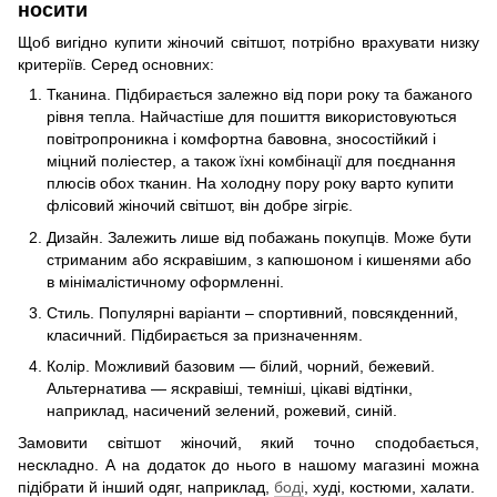
носити
Щоб вигідно купити жіночий світшот, потрібно врахувати низку
критеріїв. Серед основних:
Тканина. Підбирається залежно від пори року та бажаного
рівня тепла. Найчастіше для пошиття використовуються
повітропроникна і комфортна бавовна, зносостійкий і
міцний поліестер, а також їхні комбінації для поєднання
плюсів обох тканин. На холодну пору року варто купити
флісовий жіночий світшот, він добре зігріє.
Дизайн. Залежить лише від побажань покупців. Може бути
стриманим або яскравішим, з капюшоном і кишенями або
в мінімалістичному оформленні.
Стиль. Популярні варіанти – спортивний, повсякденний,
класичний. Підбирається за призначенням.
Колір. Можливий базовим — білий, чорний, бежевий.
Альтернатива — яскравіші, темніші, цікаві відтінки,
наприклад, насичений зелений, рожевий, синій.
Замовити світшот жіночий, який точно сподобається,
нескладно. А на додаток до нього в нашому магазині можна
підібрати й інший одяг, наприклад,
боді
, худі, костюми, халати.