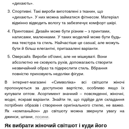
«дихають».
Спортивні. Такі вироби виготовлені з тканин, що
«дихають». У них можна займатися фітнесом. Матеріал
відмінно відводить вологу та забезпечує комфорт шкірі.
Принтовані. Дизайн може бути різним – з принтами,
написами, малюнками. У таких моделей може бути будь-
яка текстура та стиль. Найчастіше це casual, але можуть
бути й більш елегантні, притааалені варіанти.
Оверсайз. Вироби об'ємні, але не мішкуваті. Вони
абсолютно не сковують рухів, допомагають створити
незвичайний образ та підкреслити стиль. Вбрання
повністю приховують недоліки фігури.
В інтернет-магазині «Символіка» всі світшоти жіночі
пропонуються за доступною вартістю, особливо якщо їх
купувати оптом. Асортимент значний – повсякденні, жіночні,
модні, яскраві варіанти. Знайти те, що підійде для складання
потрібних образів і створення оригінального стилю, не важко.
Як «компаньйон» до світшоту можна звернути увагу на
джинси, штани,
лосини
.
Як вибрати жіночий світшот і куди його