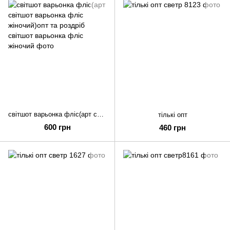
світшот варьонка фліс(арт світшот варьонка фліс жіночий)опт та роздріб
тількі опт
600 грн
460 грн