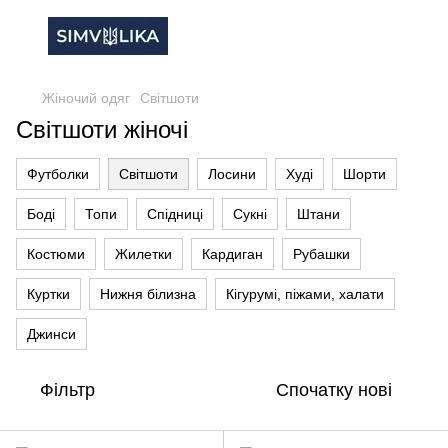
Жіночий одяг
Світшоти
Світшоти жіночі
Футболки
Світшоти
Лосини
Худі
Шорти
Боді
Топи
Спідниці
Сукні
Штани
Костюми
Жилетки
Кардиган
Рубашки
Куртки
Нижня білизна
Кігурумі, піжами, халати
Джинси
Фільтр
Спочатку нові