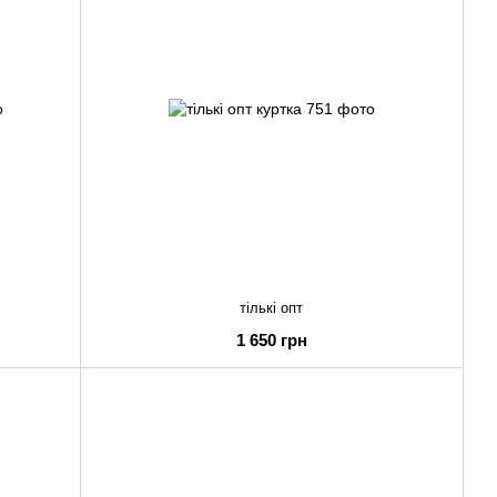
тількі опт
1 650 грн