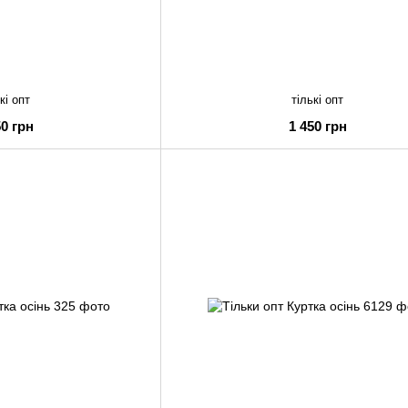
кі опт
тількі опт
50 грн
1 450 грн