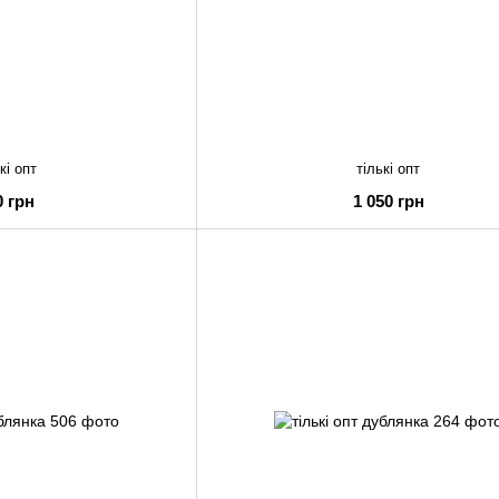
кі опт
тількі опт
0 грн
1 050 грн