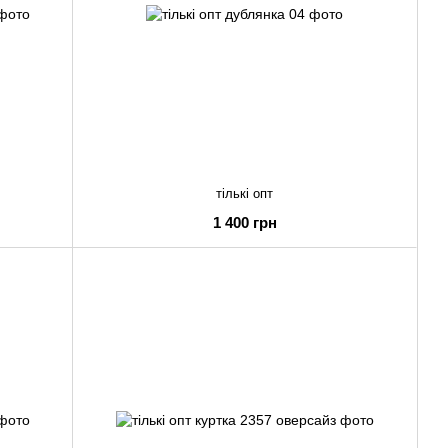
тількі опт
1 400 грн