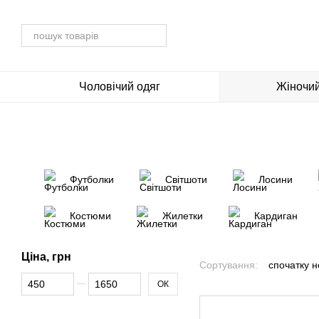
Перейти до основного контенту
Чоловічий одяг
Жіночий
Футболки
Світшоти
Лосини
Костюми
Жилетки
Кардиган
Ціна, грн
Сортування:
спочатку н
Від Ціна, грн
До Ціна, грн
ОК