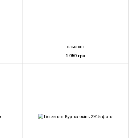
тількі опт
1 050 грн