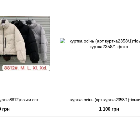
куртка8812)тіоьки опт
куртка осінь (арт куртка2358/1)тіоьк
0 грн
1 100 грн