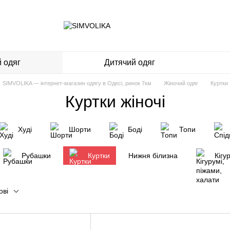
 одяг
Дитячий одяг
SIMVOLIKA — інтернет-магазин одягу в Одесі, ринок 7км
Жіночий одяг
Куртки
Куртки жіночі
Худі
Шорти
Боді
Топи
Рубашки
Куртки
Нижня білизна
Кігу
ові