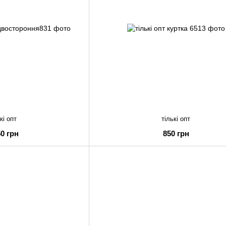
кі опт
тількі опт
50 грн
850 грн