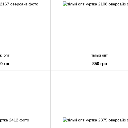
кі опт
тількі опт
00 грн
850 грн