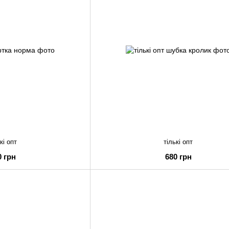
кі опт
тількі опт
0 грн
680 грн