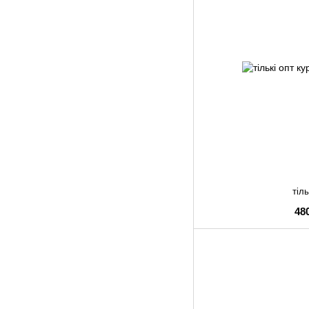
тіль
48