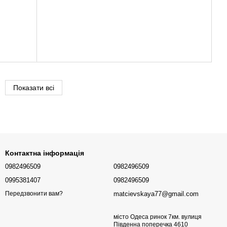
Показати всі
Контактна інформація
0982496509
0982496509
0995381407
0982496509
matcievskaya77@gmail.com
Передзвонити вам?
місто Одеса ринок 7км. вулиця
Південна поперечка 4610