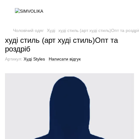
Чоловічий одяг
Худі
худі стиль (арт худі стиль)Опт та роздрі
худі стиль (арт худі стиль)Опт та
роздріб
Артикул:
Худі Styles
Написати відгук