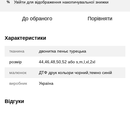
Увійти
для відображення накопичувальної знижки
%
До обраного
Порівняти
Характеристики
тканина
двонитка пеньє турецька
розмір
44,46,48,50,52 або s,m,l,xl,2xl
малюнок
ДТФ друк кольори чорний,темно синій
виробник
Україна
Відгуки