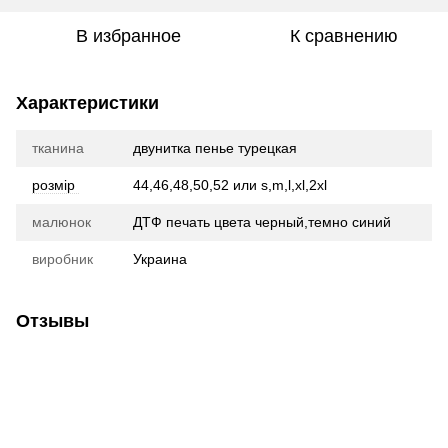
В избранное
К сравнению
Характеристики
тканина
двунитка пенье турецкая
розмір
44,46,48,50,52 или s,m,l,xl,2xl
малюнок
ДТФ печать цвета черный,темно синий
виробник
Украина
Отзывы