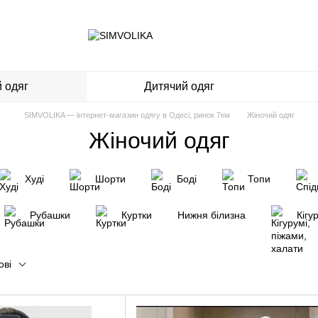
 одяг
Дитячий одяг
SIMVOLIKA — інтернет-магазин одягу в Одесі, ринок 7км
Жіночий одяг
Жіночий одяг
Худі
Шорти
Боді
Топи
Рубашки
Куртки
Нижня білизна
Кігу
ові