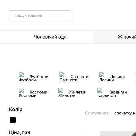
Перейти до основного контенту
Чоловічий одяг
Жіночий
Футболки
Світшоти
Лосини
Костюми
Жилетки
Кардиган
Колір
Сортування:
спочатку н
Ціна, грн