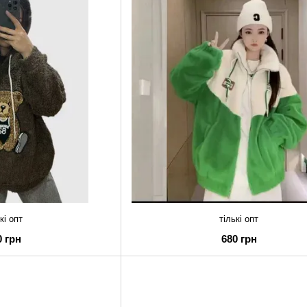
кі опт
тількі опт
0 грн
680 грн