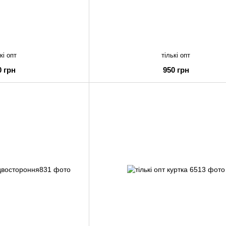
кі опт
тількі опт
0 грн
950 грн