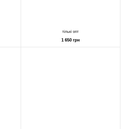
тількі опт
1 650 грн