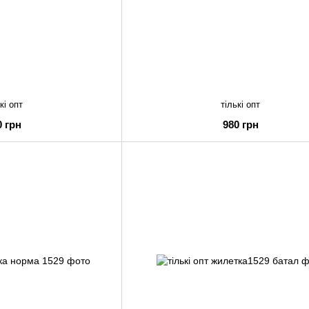
кі опт
тількі опт
0 грн
980 грн