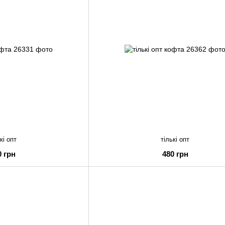
кі опт
тількі опт
0 грн
480 грн