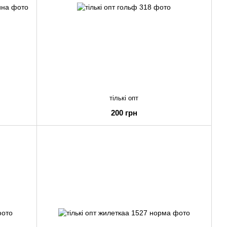
тількі опт
200 грн