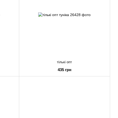
тількі опт
435 грн