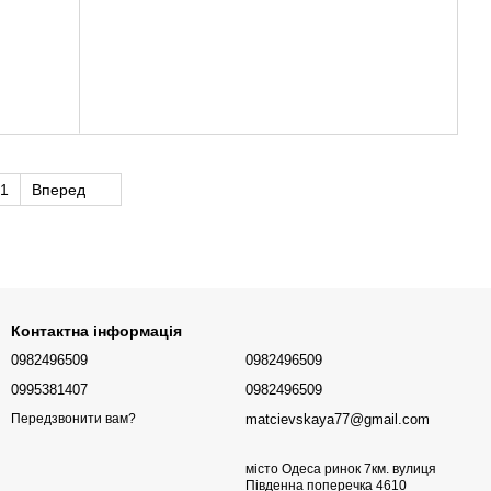
1
Вперед
Контактна інформація
0982496509
0982496509
0995381407
0982496509
matcievskaya77@gmail.com
Передзвонити вам?
місто Одеса ринок 7км. вулиця
Південна поперечка 4610