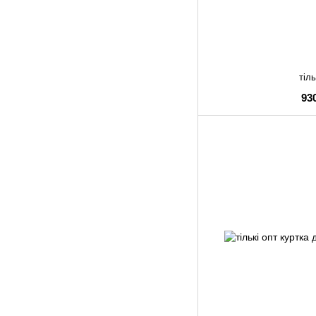
тіль
93