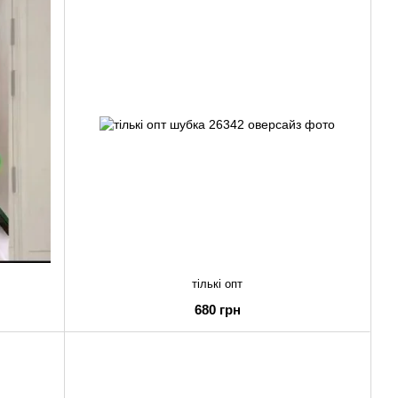
тількі опт
680 грн