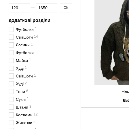
Від Ціна, грн
До Ціна, грн
ОК
додаткові розділи
1
Футболки
14
Світшоти
1
Лосини
1
Футболки
1
Майки
1
Худі
1
Світшоти
2
Худі
6
Топи
тіль
1
Сукні
65
3
Штани
12
Костюми
3
Жилетки