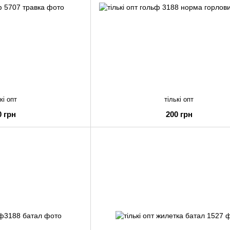
кі опт
тількі опт
0 грн
200 грн