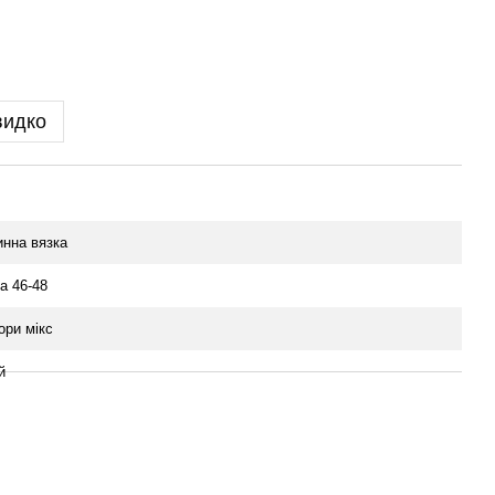
видко
нна вязка
а 46-48
ори мікс
й