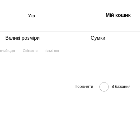
Мій кошик
Укр
Великі розміри
Сумки
очий одяг
Світшоти
тількі опт
Порівняти
В бажання