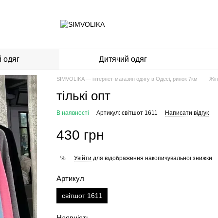
 одяг
Дитячий одяг
SIMVOLIKA — інтернет-магазин одягу в Одесі, ринок 7км
Жін
тількі опт
В наявності
Артикул: світшот 1611
Написати відгук
430 грн
Увійти
для відображення накопичувальної знижки
%
Артикул
світшот 1611
Наявність