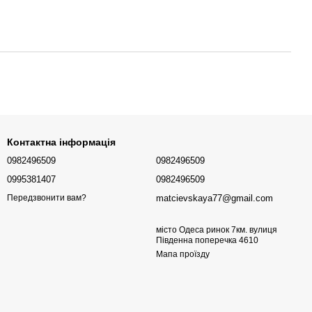
Контактна інформація
0982496509
0982496509
0995381407
0982496509
matcievskaya77@gmail.com
Передзвонити вам?
місто Одеса ринок 7км. вулиця
Південна поперечка 4610
Мапа проїзду