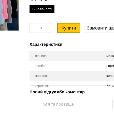
В наявності
Купити
Замовити ш
Характеристики
тканина
маши
розмір
норм
малюнок
коль
виробник
Кита
Новий відгук або коментар