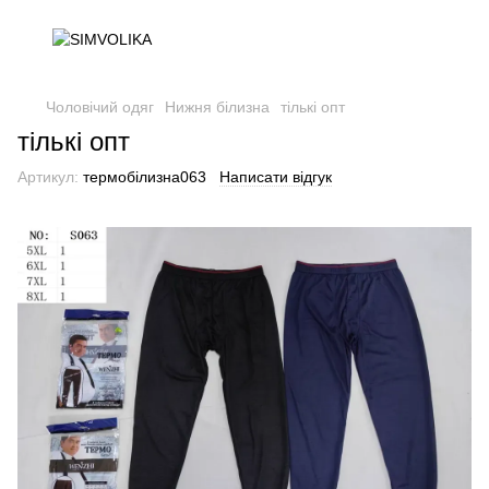
Чоловічий одяг
Нижня білизна
тількі опт
тількі опт
Артикул:
термобілизна063
Написати відгук