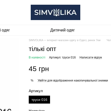
 одяг
Дитячий одяг
SIMVOLIKA — інтернет-магазин одягу в Одесі, ринок 7км
Чол
тількі опт
В наявності
Артикул: труси 016
Написати відгук
45 грн
Увійти
для відображення накопичувальної знижки
%
Артикул
труси 016
Наявність