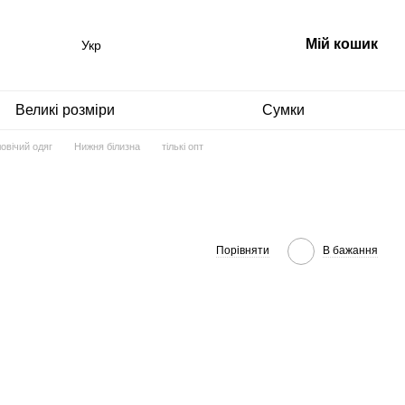
Мій кошик
Укр
Великі розміри
Сумки
овічий одяг
Нижня білизна
тількі опт
Порівняти
В бажання