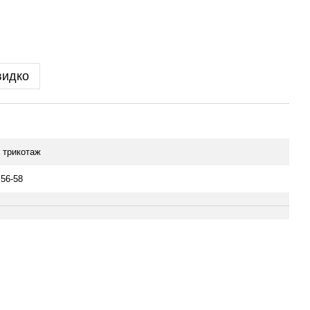
видко
 трикотаж
 56-58