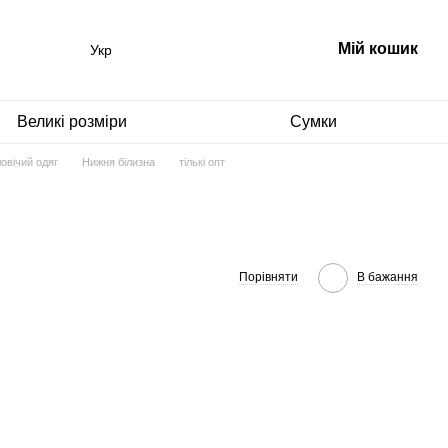
Мій кошик
Укр
Великі розміри
Сумки
овічий одяг
Нижня білизна
тількі опт
Порівняти
В бажання