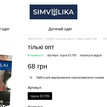
 одяг
Дитячий одяг
SIMVOLIKA — інтернет-магазин одягу в Одесі, ринок 7км
Чол
тількі опт
В наявності
Артикул: труси 01705
Написати відгук
68 грн
Увійти
для відображення накопичувальної знижки
%
Артикул
труси 01705
Наявність