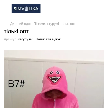
Дитячий одяг
Піжами, кігурумі
тількі опт
тількі опт
Артикул:
кегуру в7
Написати відгук