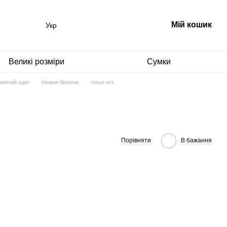
Мій кошик
Укр
Великі розміри
Сумки
овічий одяг
Нижня білизна
тількі опт
Порівняти
В бажання