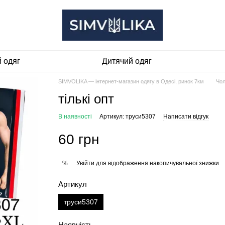
 одяг
Дитячий одяг
SIMVOLIKA — інтернет-магазин одягу в Одесі, ринок 7км
Чол
тількі опт
В наявності
Артикул: труси5307
Написати відгук
60 грн
Увійти
для відображення накопичувальної знижки
%
Артикул
труси5307
Наявність