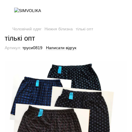
Чоловічий одяг
Нижня білизна
тількі опт
тількі опт
Артикул:
труси0819
Написати відгук