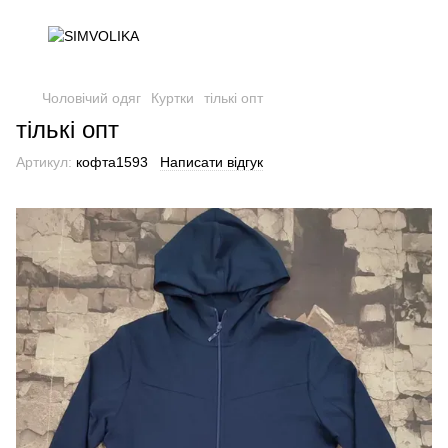
Чоловічий одяг
Куртки
тількі опт
тількі опт
Артикул:
кофта1593
Написати відгук