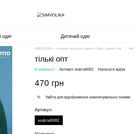
 одяг
Дитячий одяг
SIMVOLIKA — інтернет-магазин одягу в Одесі, ринок 7км
Чол
тількі опт
В наявності
Артикул: кофта8082
Написати відгук
470 грн
Увійти
для відображення накопичувальної знижки
%
Артикул
кофта8082
Наявність