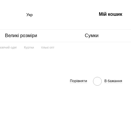
Мій кошик
Укр
Великі розміри
Сумки
овічий одяг
Куртки
тількі опт
Порівняти
В бажання