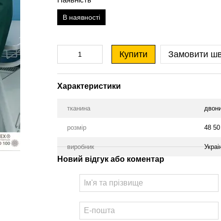
В наявності
Купити
Замовити ш
Характеристики
тканина
двони
розмір
48 50
виробник
Украі
Новий відгук або коментар