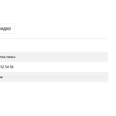
видко
тка пеньє
 52 54 56
на