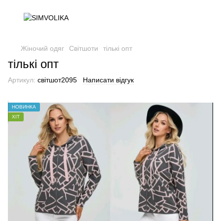
Жіночий одяг
Світшоти
тількі опт
тількі опт
Артикул:
світшот2095
Написати відгук
НОВИНКА
ХІТ