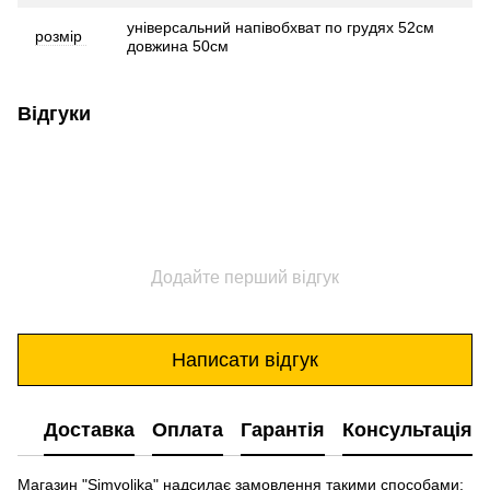
універсальний напівобхват по грудях 52см
розмір
довжина 50см
Відгуки
Додайте перший відгук
Написати відгук
Доставка
Оплата
Гарантія
Консультація
Магазин "Simvolika" надсилає замовлення такими способами: