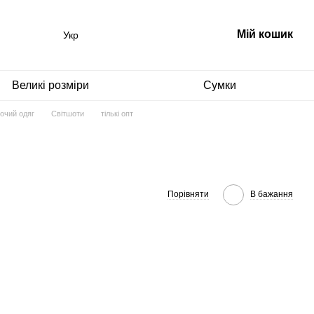
Мій кошик
Укр
Великі розміри
Сумки
очий одяг
Світшоти
тількі опт
Порівняти
В бажання