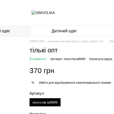
 одяг
Дитячий одяг
SIMVOLIKA — інтернет-магазин одягу в Одесі, ринок 7км
Жін
тількі опт
В наявності
Артикул: лонгслів м8886
Написати відгук
370 грн
Увійти
для відображення накопичувальної знижки
%
Артикул
лонгслів м8886
Наявність