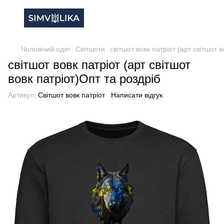
Чоловічий одяг
Світшоти
світшот вовк патріот (арт світшот 
світшот вовк патріот (арт світшот
вовк патріот)Опт та роздріб
Артикул:
Світшот вовк патріот
Написати відгук