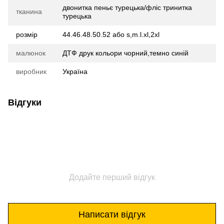
двонитка пеньє турецька/фліс тринитка
тканина
турецька
розмір
44.46.48.50.52 або s,m.l.xl,2xl
малюнок
ДТФ друк кольори чорний,темно синій
виробник
Україна
Відгуки
Додайте перший відгук
Написати відгук