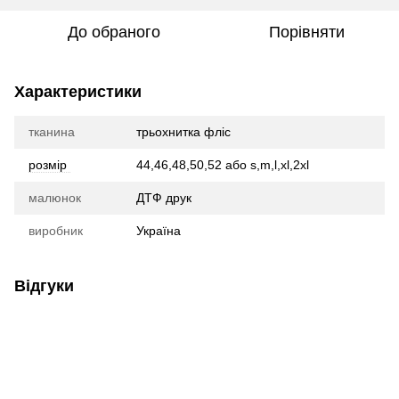
До обраного
Порівняти
Характеристики
тканина
трьохнитка фліс
розмір
44,46,48,50,52 або s,m,l,xl,2xl
малюнок
ДТФ друк
виробник
Україна
Відгуки