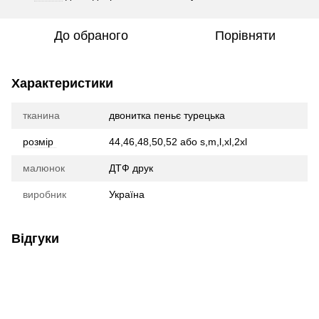
До обраного
Порівняти
Характеристики
тканина
двонитка пеньє турецька
розмір
44,46,48,50,52 або s,m,l,xl,2xl
малюнок
ДТФ друк
виробник
Україна
Відгуки