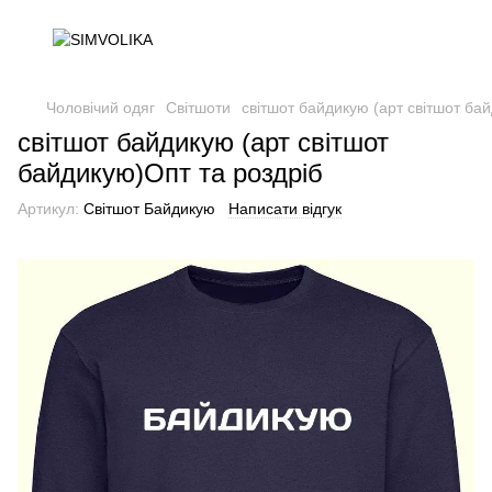
Чоловічий одяг
Світшоти
світшот байдикую (арт світшот ба
світшот байдикую (арт світшот
байдикую)Опт та роздріб
Артикул:
Світшот Байдикую
Написати відгук