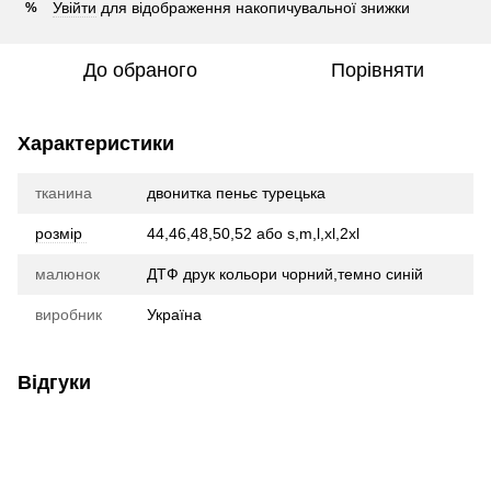
Увійти
для відображення накопичувальної знижки
%
До обраного
Порівняти
Характеристики
тканина
двонитка пеньє турецька
розмір
44,46,48,50,52 або s,m,l,xl,2xl
малюнок
ДТФ друк кольори чорний,темно синій
виробник
Україна
Відгуки