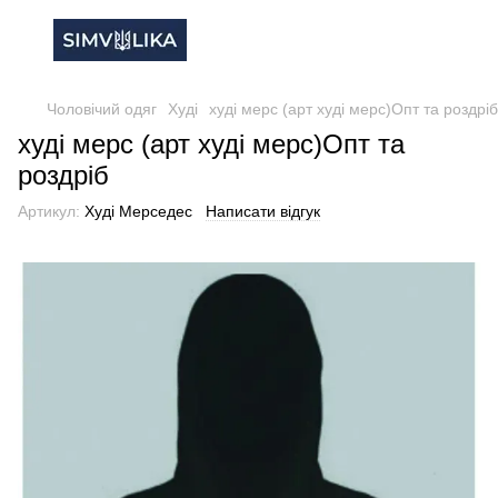
Чоловічий одяг
Худі
худі мерс (арт худі мерс)Опт та роздріб
худі мерс (арт худі мерс)Опт та
роздріб
Артикул:
Худі Мерседес
Написати відгук