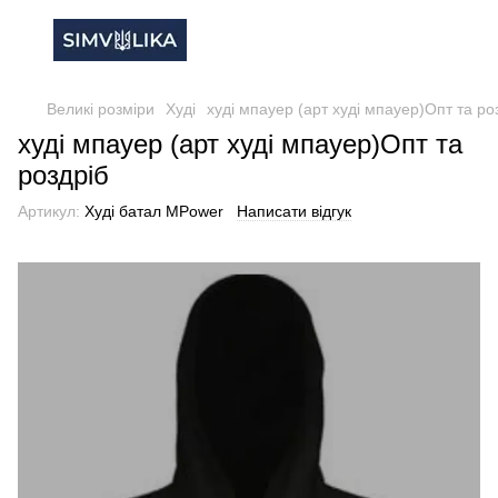
Великі розміри
Худі
худі мпауер (арт худі мпауер)Опт та ро
худі мпауер (арт худі мпауер)Опт та
роздріб
Артикул:
Худі батал MPower
Написати відгук