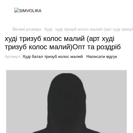
Великі розміри
Худі
худі тризуб колос малий (арт худі триз
худі тризуб колос малий (арт худі
тризуб колос малий)Опт та роздріб
Артикул:
Худі батал тризуб колос малий
Написати відгук