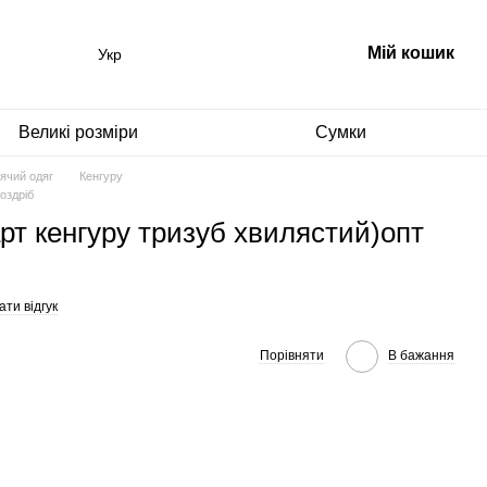
Мій кошик
Укр
Великі розміри
Сумки
ячий одяг
Кенгуру
оздріб
рт кенгуру тризуб хвилястий)опт
ти відгук
Порівняти
В бажання