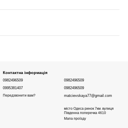
Контактна інформація
0982496509
0982496509
0995381407
0982496509
matcievskaya77@gmail.com
Передзвонити вам?
місто Одеса ринок 7км. вулиця
Південна поперечка 4610
Мапа проїзду