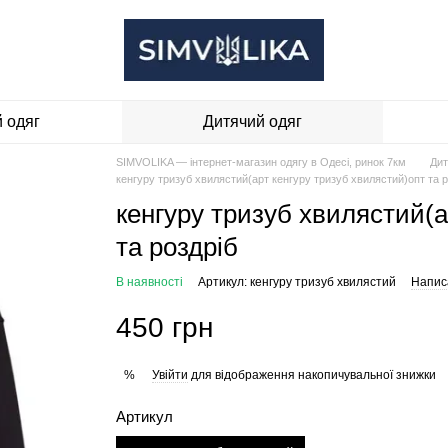
 одяг
Дитячий одяг
SIMVOLIKA — інтернет-магазин одягу в Одесі, ринок 7км
Дит
кенгуру тризуб хвилястий(арт кенгуру тризуб хвилястий)опт та р
кенгуру тризуб хвилястий(а
та роздріб
В наявності
Артикул: кенгуру тризуб хвилястий
Написа
450 грн
Увійти
для відображення накопичувальної знижки
%
Артикул