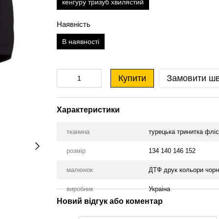
кенгуру тризуб хвилястий
Наявність
В наявності
Купити
Замовити ш
Характеристики
тканина
турецька тринитка фліс
розмір
134 140 146 152
малюнок
ДТФ друк кольори чорн
виробник
Украіна
Новий відгук або коментар