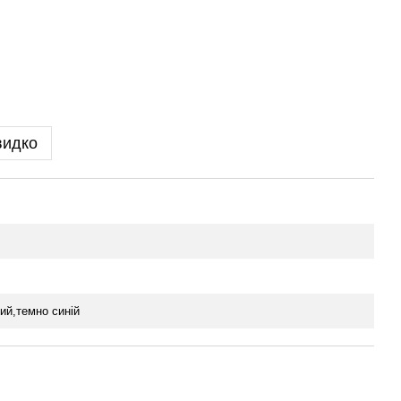
видко
ий,темно синій