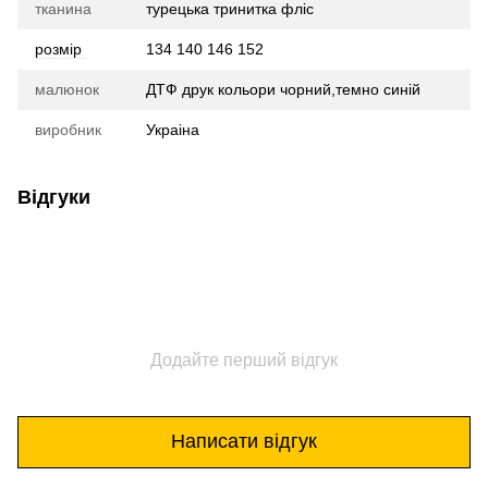
тканина
турецька тринитка фліс
розмір
134 140 146 152
малюнок
ДТФ друк кольори чорний,темно синій
виробник
Украіна
Відгуки
Додайте перший відгук
Написати відгук