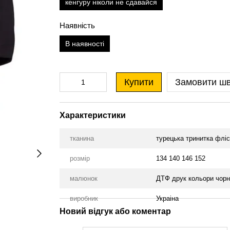
кенгуру ніколи не сдавайся
Наявність
В наявності
Купити
Замовити ш
Характеристики
тканина
турецька тринитка фліс
розмір
134 140 146 152
малюнок
ДТФ друк кольори чорн
виробник
Украіна
Новий відгук або коментар