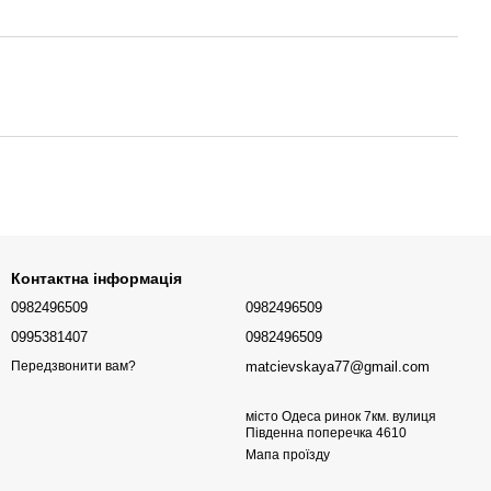
Контактна інформація
0982496509
0982496509
0995381407
0982496509
matcievskaya77@gmail.com
Передзвонити вам?
місто Одеса ринок 7км. вулиця
Південна поперечка 4610
Мапа проїзду