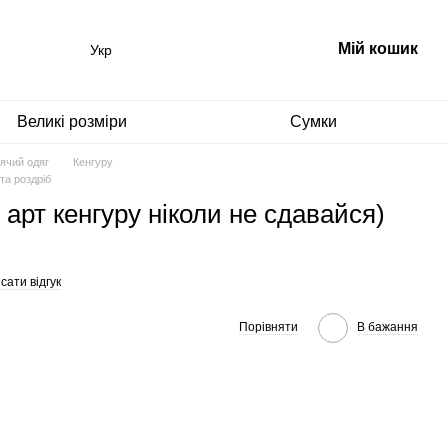
Мій кошик
Укр
Великі розміри
Сумки
ячий одяг
Кенгуру
та роздріб
 арт кенгуру ніколи не сдавайся)
сати відгук
Порівняти
В бажання