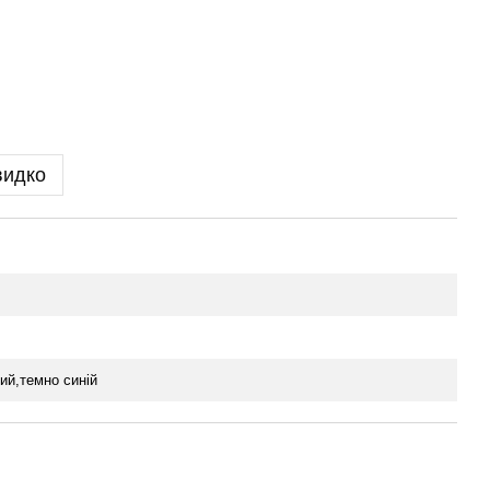
видко
ий,темно синій