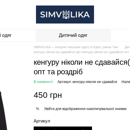
 одяг
Дитячий одяг
SIMVOLIKA — інтернет-магазин одягу в Одесі, ринок 7км
Дит
кенгуру ніколи не сдавайся( арт кенгуру ніколи не сдавайся) опт 
кенгуру ніколи не сдавайся(
опт та роздріб
В наявності
Артикул: кенгуру ніколи не сдавайся
Напи
450 грн
Увійти
для відображення накопичувальної знижки
%
Артикул