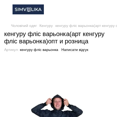
Чоловічий одяг
Кенгуру
кенгуру фліс варьонка(арт кенгуру 
кенгуру фліс варьонка(арт кенгуру
фліс варьонка)опт и розница
Артикул:
кенгуру фліс варьонка
Написати відгук