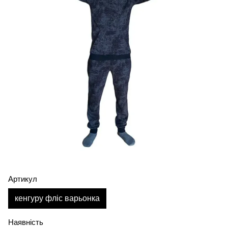
Артикул
кенгуру фліс варьонка
Наявність