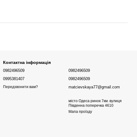
Контактна інформація
0982496509
0982496509
0995381407
0982496509
matcievskaya77@gmail.com
Передзвонити вам?
місто Одеса ринок 7км. вулиця
Південна поперечка 4610
Мапа проїзду