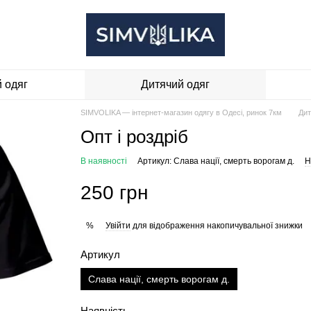
 одяг
Дитячий одяг
SIMVOLIKA — інтернет-магазин одягу в Одесі, ринок 7км
Дит
Опт і роздріб
В наявності
Артикул: Слава нації, смерть ворогам д.
Н
250 грн
Увійти
для відображення накопичувальної знижки
%
Артикул
Слава нації, смерть ворогам д.
Наявність