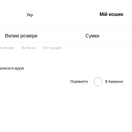
Мій кошик
Укр
Великі розміри
Сумки
ячий одяг
Футболки
Опт і роздріб
аписати відгук
Порівняти
В бажання