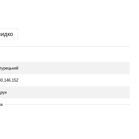
видко
 турецький
40,146,152
рук
на