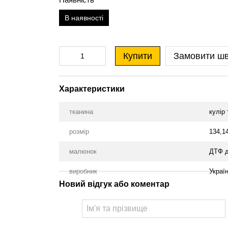
В наявності
Купити
Замовити ш
Характеристики
тканина
кулір
розмір
134,1
малюнок
ДТФ д
виробник
Украї
Новий відгук або коментар