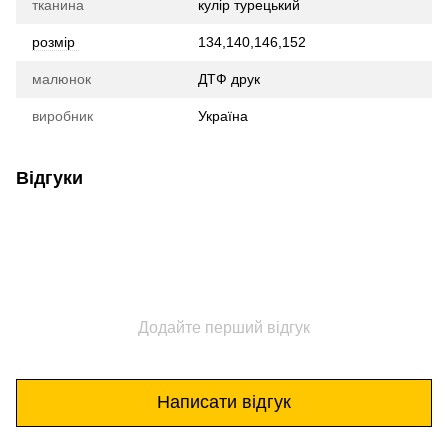
тканина
кулір турецький
розмір
134,140,146,152
малюнок
ДТФ друк
виробник
Україна
Відгуки
Додайте перший відгук
Написати відгук