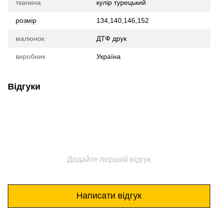
тканина
кулір турецький
розмір
134,140,146,152
малюнок
ДТФ друк
виробник
Україна
Відгуки
Додайте перший відгук
Написати відгук