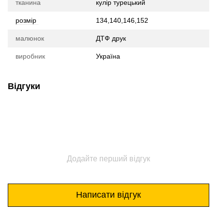
тканина
кулір турецький
розмір
134,140,146,152
малюнок
ДТФ друк
виробник
Україна
Відгуки
Додайте перший відгук
Написати відгук