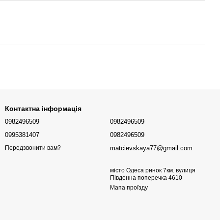
Контактна інформація
0982496509
0982496509
0995381407
0982496509
matcievskaya77@gmail.com
Передзвонити вам?
місто Одеса ринок 7км. вулиця
Південна поперечка 4610
Мапа проїзду