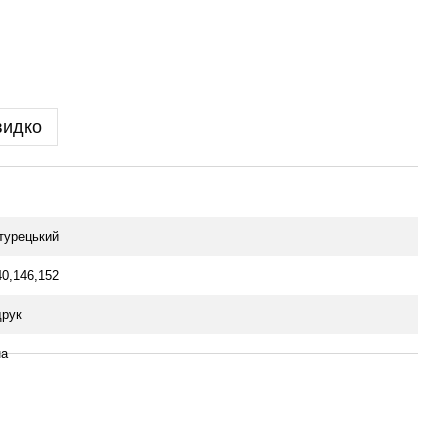
видко
 турецький
40,146,152
рук
на