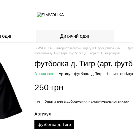
 одяг
Дитячий одяг
SIMVOLIKA — інтернет-магазин одягу в Одесі, ринок 7км
Дит
футболка д. Тигр (арт. футболка д. Тигр) ОПТ та роздріб
футболка д. Тигр (арт. футб
В наявності
Артикул: футболка д. Тигр
Написати відгу
250 грн
Увійти
для відображення накопичувальної знижки
%
Артикул
футболка д. Тигр