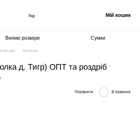
Мій кошик
Укр
Великі розміри
Сумки
ячий одяг
Футболки
олка д. Тигр) ОПТ та роздріб
к
Порівняти
В бажання