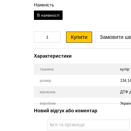
Наявність
В наявності
Купити
Замовити ш
Характеристики
тканина
кулір
розмір
134,1
малюнок
ДТФ д
виробник
Украї
Новий відгук або коментар