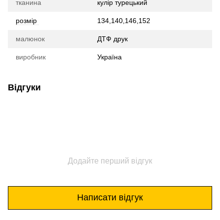
тканина
кулір турецький
розмір
134,140,146,152
малюнок
ДТФ друк
виробник
Україна
Відгуки
Додайте перший відгук
Написати відгук