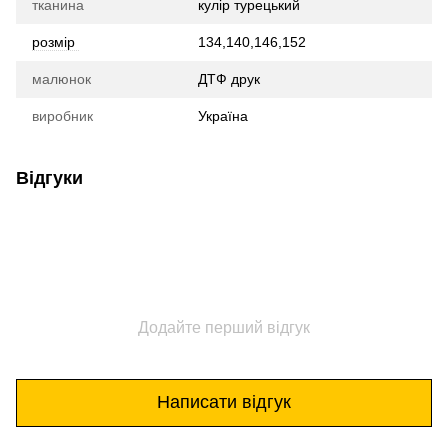
тканина
кулір турецький
розмір
134,140,146,152
малюнок
ДТФ друк
виробник
Україна
Відгуки
Додайте перший відгук
Написати відгук