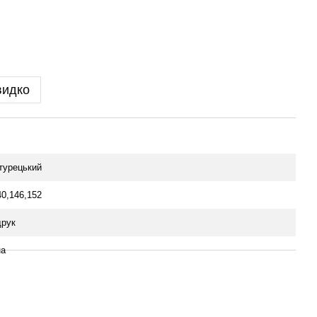
видко
 турецький
40,146,152
рук
на