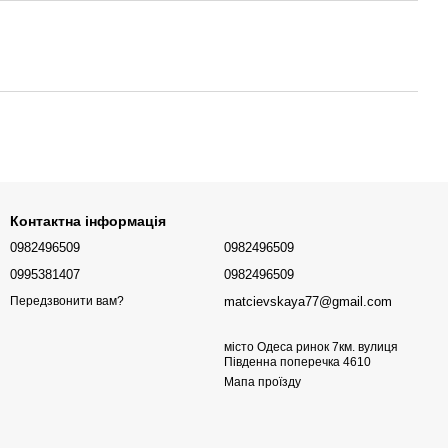
Контактна інформація
0982496509
0982496509
0995381407
0982496509
matcievskaya77@gmail.com
Передзвонити вам?
місто Одеса ринок 7км. вулиця
Південна поперечка 4610
Мапа проїзду