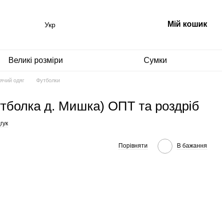
Мій кошик
Укр
Великі розміри
Сумки
ячий одяг
Футболки
утболка д. Мишка) ОПТ та роздріб
гук
Порівняти
В бажання