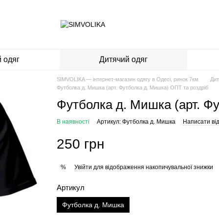
 одяг
Дитячий одяг
SIMVOLIKA — інтернет-магазин одягу в Одесі, ринок 7км
Дит
Футболка д. Мишка (арт. Футболка д. Мишка) ОПТ та роздріб
Футболка д. Мишка (арт. Ф
В наявності
Артикул: Футболка д. Мишка
Написати від
250 грн
Увійти
для відображення накопичувальної знижки
%
Артикул
Футболка д. Мишка