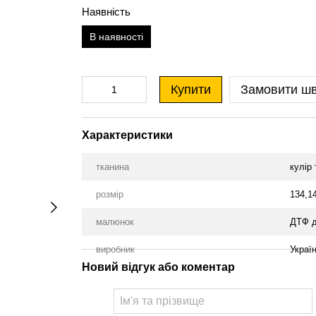
Наявність
В наявності
Купити
Замовити ш
Характеристики
тканина
кулір
розмір
134,1
малюнок
ДТФ д
виробник
Украї
Новий відгук або коментар