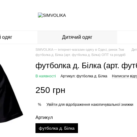
 одяг
Дитячий одяг
SIMVOLIKA — інтернет-магазин одягу в Одесі, ринок 7км
Дит
футболка д. Білка (арт. футболка д. Білка) ОПТ та роздріб
футболка д. Білка (арт. фут
В наявності
Артикул: футболка д. Білка
Написати відг
250 грн
Увійти
для відображення накопичувальної знижки
%
Артикул
футболка д. Білка