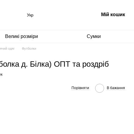
Мій кошик
Укр
Великі розміри
Сумки
ячий одяг
Футболки
болка д. Білка) ОПТ та роздріб
ук
Порівняти
В бажання