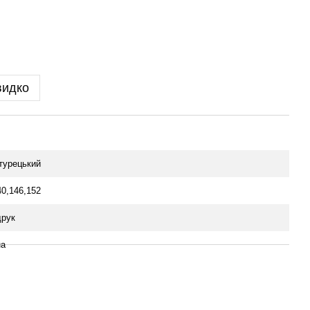
видко
 турецький
40,146,152
рук
на