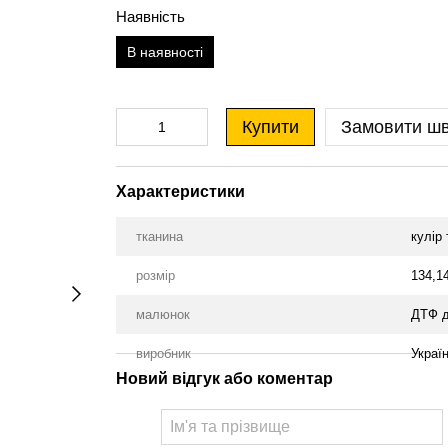
Наявність
В наявності
Купити
Замовити ш
Характеристики
тканина
кулір
розмір
134,1
малюнок
ДТФ д
виробник
Украї
Новий відгук або коментар