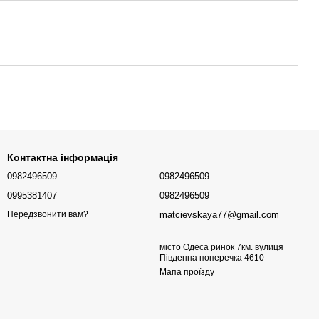
Контактна інформація
0982496509
0982496509
0995381407
0982496509
matcievskaya77@gmail.com
Передзвонити вам?
місто Одеса ринок 7км. вулиця
Південна поперечка 4610
Мапа проїзду