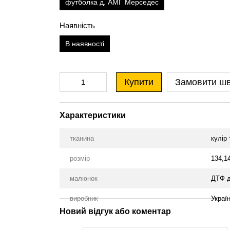
футболка д. АМГ Мерседес
Наявність
В наявності
Купити
Замовити ш
Характеристики
тканина
кулір
розмір
134,1
малюнок
ДТФ д
виробник
Украї
Новий відгук або коментар