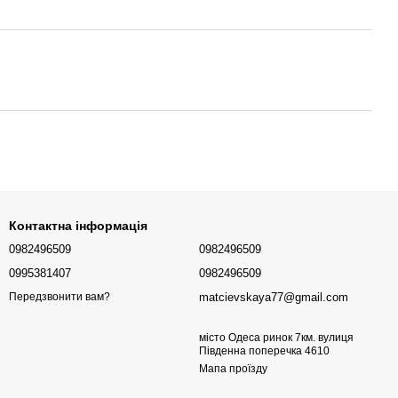
Контактна інформація
0982496509
0982496509
0995381407
0982496509
matcievskaya77@gmail.com
Передзвонити вам?
місто Одеса ринок 7км. вулиця
Південна поперечка 4610
Мапа проїзду