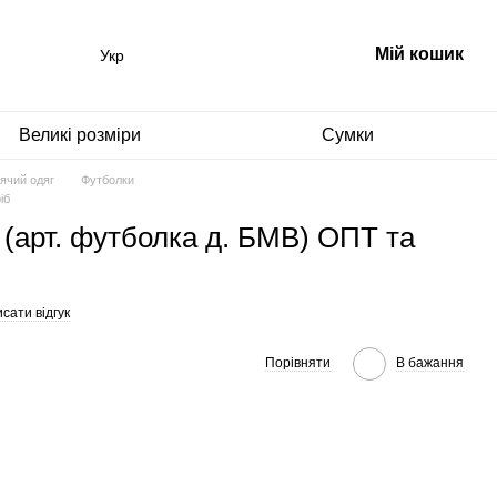
Мій кошик
Укр
Великі розміри
Сумки
ячий одяг
Футболки
іб
(арт. футболка д. БМВ) ОПТ та
сати відгук
Порівняти
В бажання