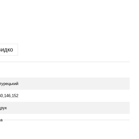
видко
 турецький
40,146,152
рук
на