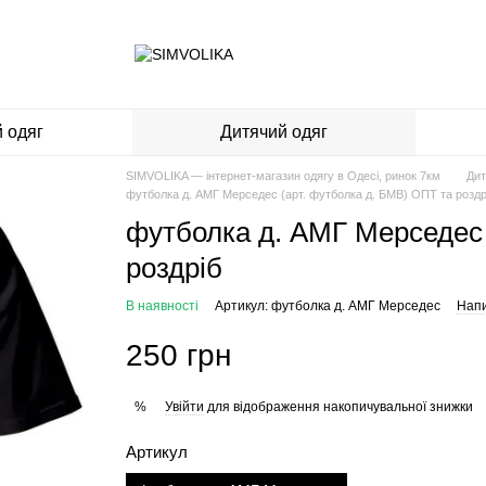
 одяг
Дитячий одяг
SIMVOLIKA — інтернет-магазин одягу в Одесі, ринок 7км
Дит
футболка д. АМГ Мерседес (арт. футболка д. БМВ) ОПТ та роздр
футболка д. АМГ Мерседес 
роздріб
В наявності
Артикул: футболка д. АМГ Мерседес
Напи
250 грн
Увійти
для відображення накопичувальної знижки
%
Артикул