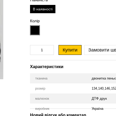
В наявності
Колір
Купити
Замовити ш
Характеристики
тканина
двонитка пеньє
розмір
134,140,146,15
малюнок
ДТФ друк
виробник
Україна
Новий відгук або коментар