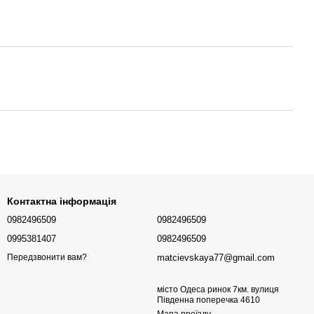
Контактна інформація
0982496509
0982496509
0995381407
0982496509
matcievskaya77@gmail.com
Передзвонити вам?
місто Одеса ринок 7км. вулиця
Південна поперечка 4610