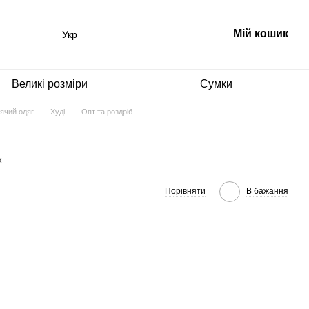
Мій кошик
Укр
Великі розміри
Сумки
ячий одяг
Худі
Опт та роздріб
к
Порівняти
В бажання