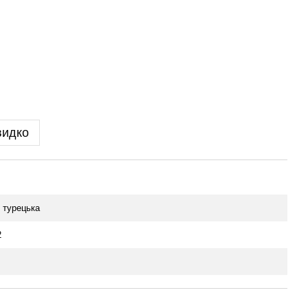
видко
 турецька
2