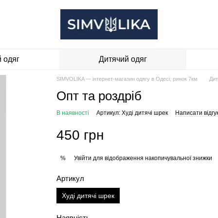
 одяг
Дитячий одяг
SIMVOLIKA — інтернет-магазин одягу в Одесі, ринок 7км
Дит
Опт та роздріб
В наявності
Артикул: Худі дитячі шрек
Написати відгу
450 грн
Увійти
для відображення накопичувальної знижки
%
Артикул
Худі дитячі шрек
Наявність