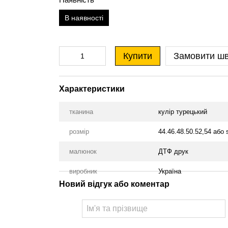
В наявності
Купити
Замовити ш
Характеристики
тканина
кулір турецький
розмір
44.46.48.50.52,54 або s
малюнок
ДТФ друк
виробник
Україна
Новий відгук або коментар