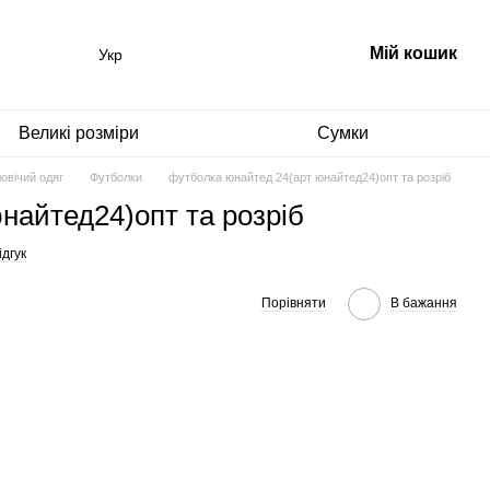
Мій кошик
Укр
Великі розміри
Сумки
овічий одяг
Футболки
футболка юнайтед 24(арт юнайтед24)опт та розріб
найтед24)опт та розріб
дгук
Порівняти
В бажання