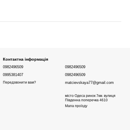
Контактна інформація
0982496509
0982496509
0995381407
0982496509
matcievskaya77@gmail.com
Передзвонити вам?
місто Одеса ринок 7км. вулиця
Південна поперечка 4610
Мапа проїзду