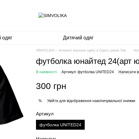
 одяг
Дитячий одяг
SIMVOLIKA — інтернет-магазин одягу в Одесі, ринок 7км
Чол
футболка юнайтед 24(арт ю
В наявності
Артикул: футболка UNITED24
Написати ві
300 грн
Увійти
для відображення накопичувальної знижки
%
Артикул
футболка UNITED24
Наявність