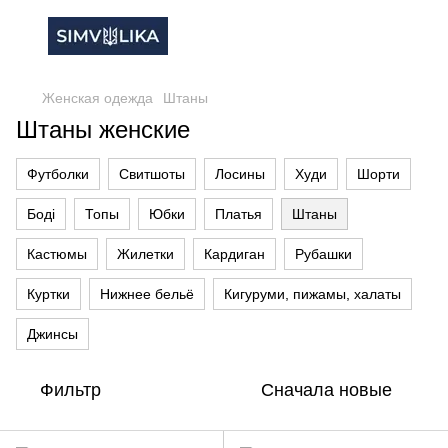
Женская одежда
Штаны
Штаны женские
Футболки
Свитшоты
Лосины
Худи
Шорти
Боді
Топы
Юбки
Платья
Штаны
Кастюмы
Жилетки
Кардиган
Рубашки
Куртки
Нижнее бельё
Кигуруми, пижамы, халаты
Джинсы
Фильтр
Сначала новые