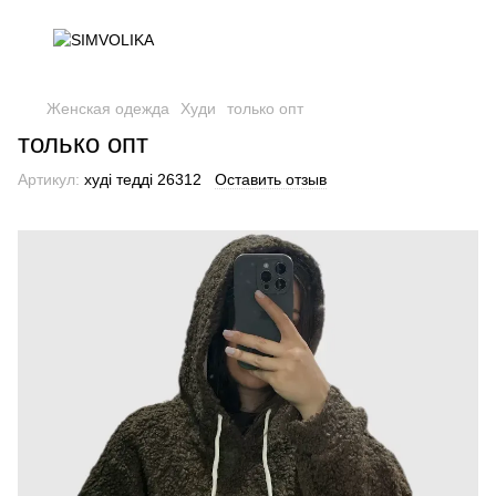
Женская одежда
Худи
только опт
только опт
Артикул:
худі тедді 26312
Оставить отзыв