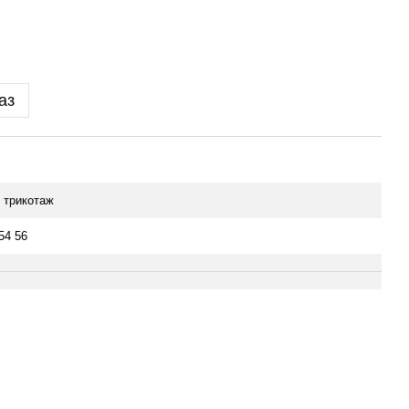
аз
 трикотаж
54 56