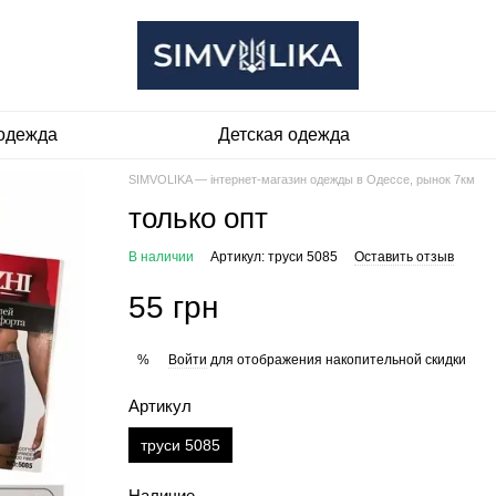
одежда
Детская одежда
SIMVOLIKA — інтернет-магазин одежды в Одессе, рынок 7км
только опт
В наличии
Артикул: труси 5085
Оставить отзыв
55 грн
Войти
для отображения накопительной скидки
%
Артикул
труси 5085
Наличие