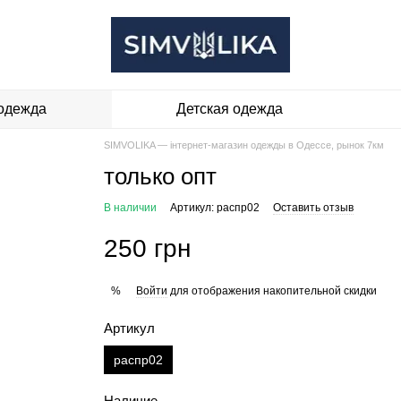
одежда
Детская одежда
SIMVOLIKA — інтернет-магазин одежды в Одессе, рынок 7км
только опт
В наличии
Артикул: распр02
Оставить отзыв
250 грн
Войти
для отображения накопительной скидки
%
Артикул
распр02
Наличие