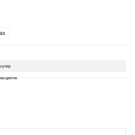
аз
 супер
расцветок