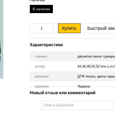
В наличии
Купить
Быстрый зак
Характеристики
тканина
двунитка пенье турецка
розмір
44,46,48,50,52 или s,m,l,
малюнок
ДТФ печать цвета черн
виробник
Украина
Новый отзыв или комментарий