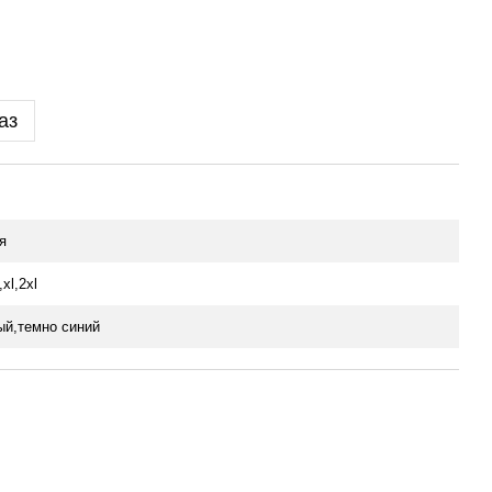
аз
я
xl,2xl
ый,темно синий