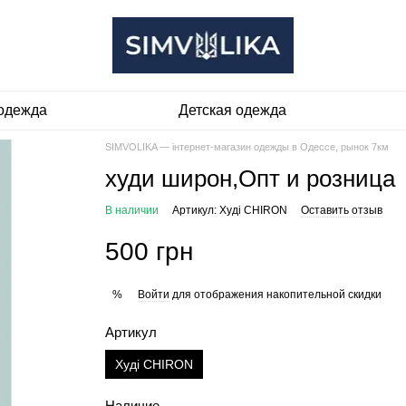
одежда
Детская одежда
SIMVOLIKA — інтернет-магазин одежды в Одессе, рынок 7км
худи широн,Опт и розница
В наличии
Артикул: Худі CHIRON
Оставить отзыв
500 грн
Войти
для отображения накопительной скидки
%
Артикул
Худі CHIRON
Наличие