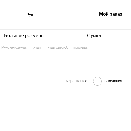
Мой заказ
Рус
Большие размеры
Сумки
Мужская одежда
Худи
худи широн,Опт и розница
К сравнению
В желания