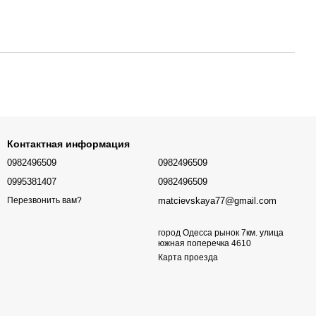
Контактная информация
0982496509
0982496509
0995381407
0982496509
matcievskaya77@gmail.com
Перезвонить вам?
город Одесса рынок 7км. улица
южная поперечка 4610
Карта проезда