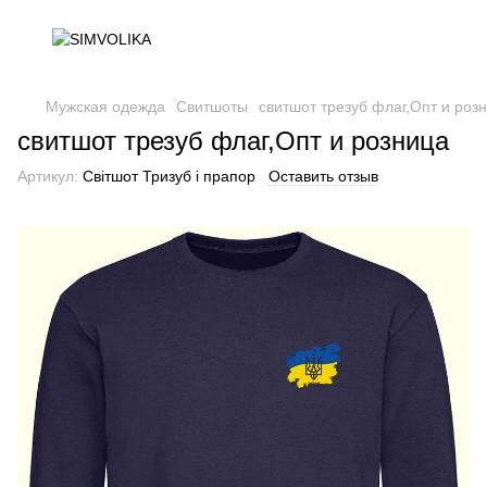
Мужская одежда
Свитшоты
свитшот трезуб флаг,Опт и роз
свитшот трезуб флаг,Опт и розница
Артикул:
Світшот Тризуб і прапор
Оставить отзыв